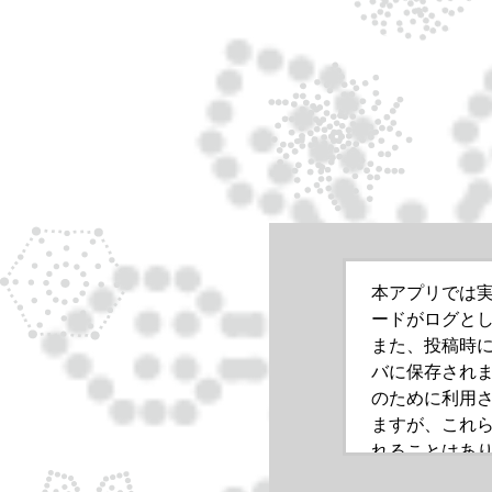
本アプリでは
ードがログと
また、投稿時
バに保存され
のために利用
ますが、これ
れることはあ
についてご同